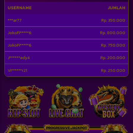
USERNAME
JUMLAH
JokoFi*****6
Rp. 750.000
J******edy4
Rp. 200.000
Vi******r21
Rp. 250.000
YuliaM***12
Rp. 550.000