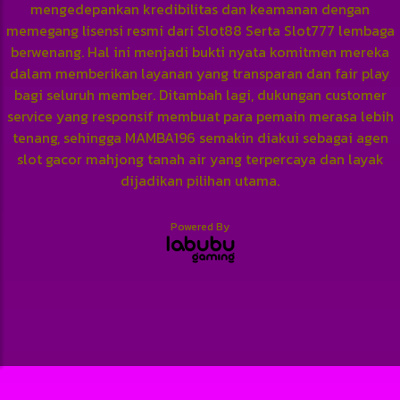
mengedepankan kredibilitas dan keamanan dengan
memegang lisensi resmi dari Slot88 Serta Slot777 lembaga
berwenang. Hal ini menjadi bukti nyata komitmen mereka
dalam memberikan layanan yang transparan dan fair play
bagi seluruh member. Ditambah lagi, dukungan customer
service yang responsif membuat para pemain merasa lebih
tenang, sehingga MAMBA196 semakin diakui sebagai agen
slot gacor mahjong tanah air yang terpercaya dan layak
dijadikan pilihan utama.
Powered By