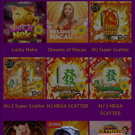
Lucky Neko
Dreams of Macau
MJ Super Scatter
MJ 2 Super Scatter
MJ MEGA SCATTER
MJ 2 MEGA
SCATTER