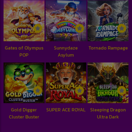
Gates of Olympus
Sunnydaze
Tornado Rampage
POP
Asylum
Gold Digger
SUPER ACE ROYAL
Sleeping Dragon
Cluster Buster
Ultra Dark