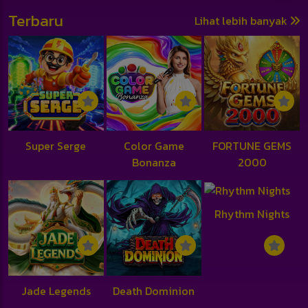
Terbaru
Lihat lebih banyak
Super Serge
Color Game
FORTUNE GEMS
Bonanza
2000
Rhythm Nights
Jade Legends
Death Dominion