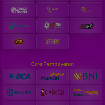
Cara Pembayaran