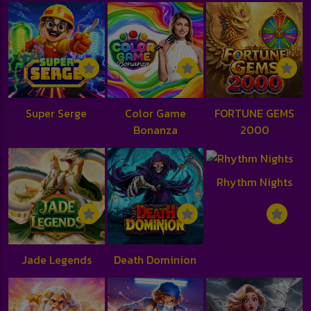
Super Serge
Color Game
FORTUNE GEMS
Bonanza
2000
Rhythm Nights
Jade Legends
Death Dominion