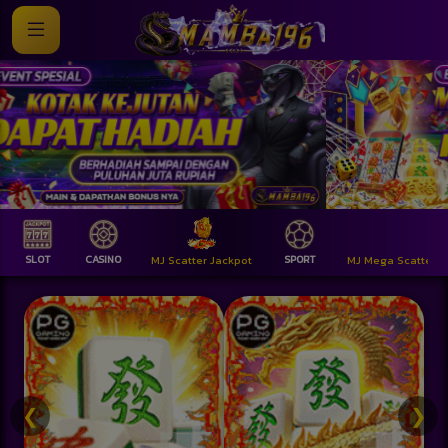
SLOT
CASINO
MJ Scatter Jackpot
SPORT
MJ Mega Scatter
❮
❯