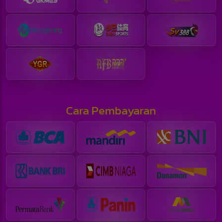
Cara Pembayaran