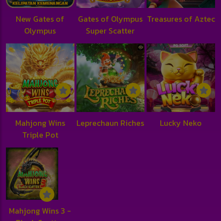
New Gates of
Gates of Olympus
Treasures of Aztec
Olympus
Super Scatter
Mahjong Wins
Leprechaun Riches
Lucky Neko
Triple Pot
Mahjong Wins 3 -