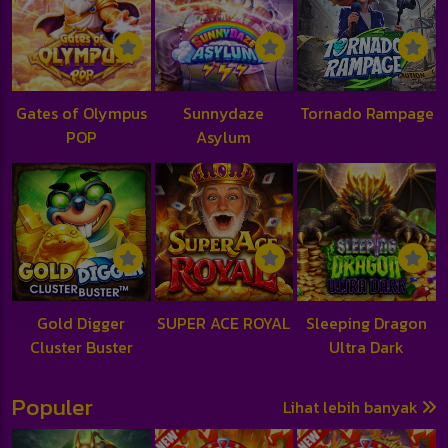
Gates of Olympus
Sunnydaze
Tornado Rampage
POP
Asylum
Gold Digger
SUPER ACE ROYAL
Sleeping Dragon
Cluster Buster
Ultra Dark
Populer
Lihat lebih banyak