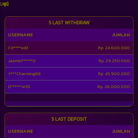
SELAMAT DATANG
5 LAST WITHDRAW
USERNAME
JUMLAH
Jasmin******0
Rp. 29.250.000
Y***Charming88
Rp. 45.900.000
D******er10
Rp. 26.000.000
Kiki****1
Rp. 4.550.000
Rizk*****r14
Rp. 37.150.000
5 LAST DEPOSIT
USERNAME
JUMLAH