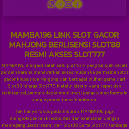
MAMBA196 LINK SLOT GACOR
MAHJONG BERLISENSI SLOT88
RESMI AKSES SLOT777
MAMBA196
menjadi salah satu platform yang banyak dicari
pemain karena menawarkan akses mudah ke permainan
slot
gacor
khususnya Mahjong dan berbagai pilihan game dari
Slot88 hingga Slot777. Melalui sistem yang cepat dan
terintegrasi, pemain dapat menikmati pengalaman bermain
yang nyaman tanpa hambatan.
Tak hanya fokus pada hiburan, MAMBA196 juga
mengedepankan kredibilitas dan keamanan dengan
memegang lisensi resmi dari Slot88 Serta Slot777 lembaga