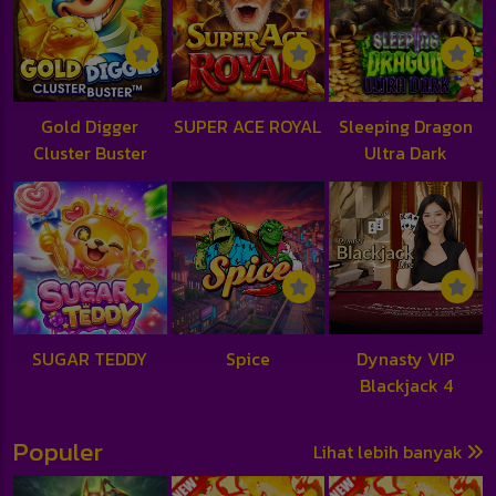
Gold Digger
SUPER ACE ROYAL
Sleeping Dragon
Cluster Buster
Ultra Dark
SUGAR TEDDY
Spice
Dynasty VIP
Blackjack 4
Populer
Lihat lebih banyak