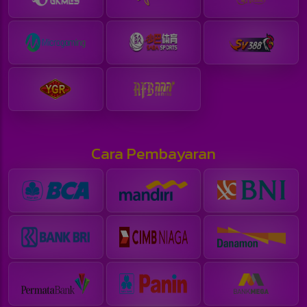
Cara Pembayaran