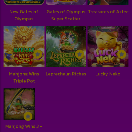
New Gates of
Gates of Olympus
Treasures of Aztec
Olympus
Super Scatter
Mahjong Wins
Leprechaun Riches
Lucky Neko
Triple Pot
Mahjong Wins 3 -