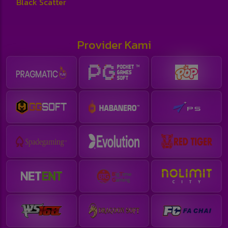
Black Scatter
Provider Kami