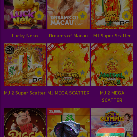
Lucky Neko
Dreams of Macau
MJ Super Scatter
MJ 2 Super Scatter
MJ MEGA SCATTER
MJ 2 MEGA
SCATTER