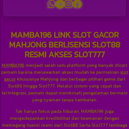
MAMBA196 LINK SLOT GACOR
MAHJONG BERLISENSI SLOT88
RESMI AKSES SLOT777
MAMBA196
menjadi salah satu platform yang banyak dicari
pemain karena menawarkan akses mudah ke permainan
slot
gacor
khususnya Mahjong dan berbagai pilihan game dari
Slot88 hingga Slot777. Melalui sistem yang cepat dan
terintegrasi, pemain dapat menikmati pengalaman bermain
yang nyaman tanpa hambatan.
Tak hanya fokus pada hiburan, MAMBA196 juga
mengedepankan kredibilitas dan keamanan dengan
memegang lisensi resmi dari Slot88 Serta Slot777 lembaga