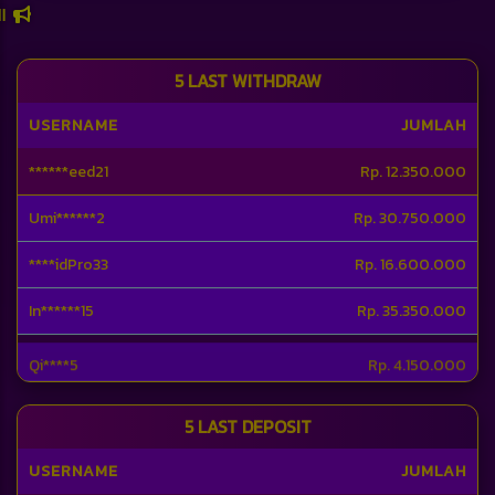
SELAMAT DATANG DI MA
5 LAST WITHDRAW
USERNAME
JUMLAH
****idPro33
Rp. 16.600.000
In******15
Rp. 35.350.000
Qi****5
Rp. 4.150.000
Rud*****5
Rp. 30.950.000
5 LAST DEPOSIT
USERNAME
JUMLAH