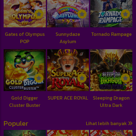
Gates of Olympus
Sunnydaze
Tornado Rampage
POP
Asylum
Gold Digger
SUPER ACE ROYAL
Sleeping Dragon
Cluster Buster
Ultra Dark
Populer
Lihat lebih banyak