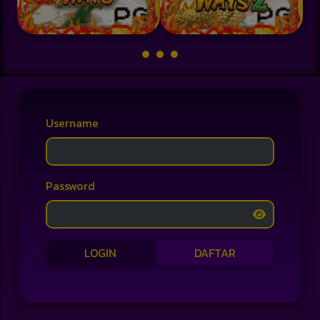
Anda telah mengaktifkan Boost
Anda telah mengaktifkan Boost
Username
Password
LOGIN
DAFTAR