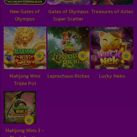
New Gates of
Gates of Olympus
Treasures of Aztec
Olympus
Super Scatter
Mahjong Wins
Leprechaun Riches
Lucky Neko
Triple Pot
Mahjong Wins 3 -