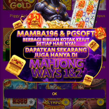
Piggy Gold
Mahjong Ways
Gates of Olympus
Roulette
24D Spin
Mahjong Ways 2
Gates of Olympus
1000
OK