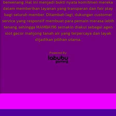
berwenang. Hal ini menjadi bukti nyata komitmen mereka
dalam memberikan layanan yang transparan dan fair play
bagi seluruh member. Ditambah lagi, dukungan customer
service yang responsif membuat para pemain merasa lebih
tenang, sehingga MAMBA196 semakin diakui sebagai agen
slot gacor mahjong tanah air yang terpercaya dan layak
dijadikan pilihan utama.
Powered By