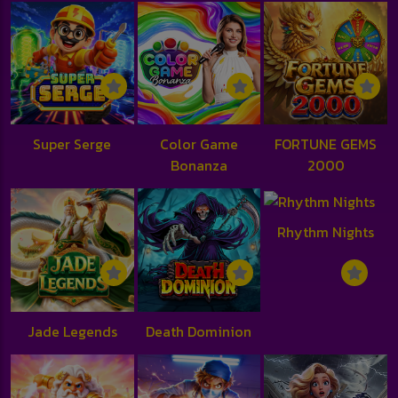
Super Serge
Color Game
FORTUNE GEMS
Bonanza
2000
Rhythm Nights
Jade Legends
Death Dominion