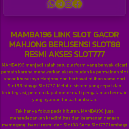
MAMBA196 LINK SLOT GACOR
MAHJONG BERLISENSI SLOT88
RESMI AKSES SLOT777
MAMBA196
menjadi salah satu platform yang banyak dicari
pemain karena menawarkan akses mudah ke permainan
slot
gacor
khususnya Mahjong dan berbagai pilihan game dari
Slot88 hingga Slot777. Melalui sistem yang cepat dan
terintegrasi, pemain dapat menikmati pengalaman bermain
yang nyaman tanpa hambatan.
Tak hanya fokus pada hiburan, MAMBA196 juga
mengedepankan kredibilitas dan keamanan dengan
memegang lisensi resmi dari Slot88 Serta Slot777 lembaga