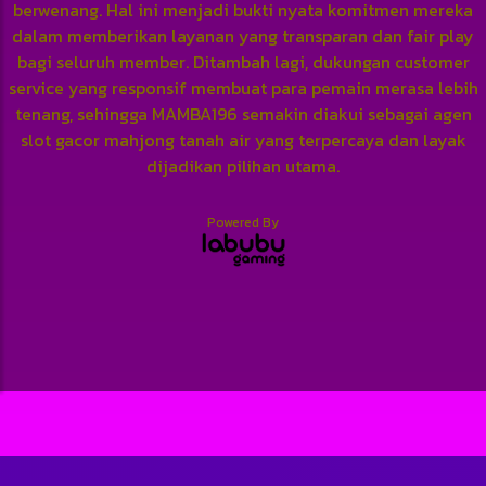
berwenang. Hal ini menjadi bukti nyata komitmen mereka
dalam memberikan layanan yang transparan dan fair play
bagi seluruh member. Ditambah lagi, dukungan customer
service yang responsif membuat para pemain merasa lebih
tenang, sehingga MAMBA196 semakin diakui sebagai agen
slot gacor mahjong tanah air yang terpercaya dan layak
dijadikan pilihan utama.
Powered By