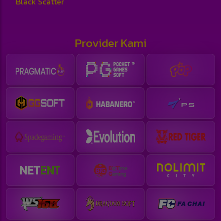
Black Scatter
Provider Kami