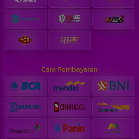
Cara Pembayaran