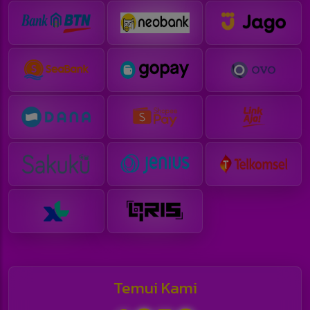
Temui Kami