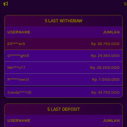
SELAMAT DATANG DI M
5 LAST WITHDRAW
USERNAME
JUMLAH
O******ght11
Rp. 29.350.000
Nin***o77
Rp. 28.200.000
R*****mer21
Rp. 7.000.000
Ganda****r10
Rp. 43.750.000
Wira***mpion29
Rp. 33.900.000
5 LAST DEPOSIT
USERNAME
JUMLAH