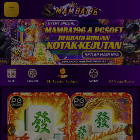
CASINO
MJ Scatter Jackpot
SPORT
MJ Mega Scatter
TOGEL
❮
❯