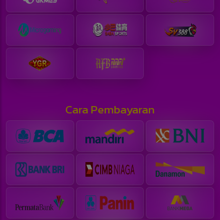
Cara Pembayaran