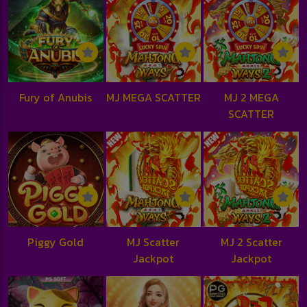
Fury of Anubis
MJ MEGA SCATTER
MJ 2 MEGA
SCATTER
Piggy Gold
MJ Scatter
MJ 2 Scatter
Jackpot
Jackpot