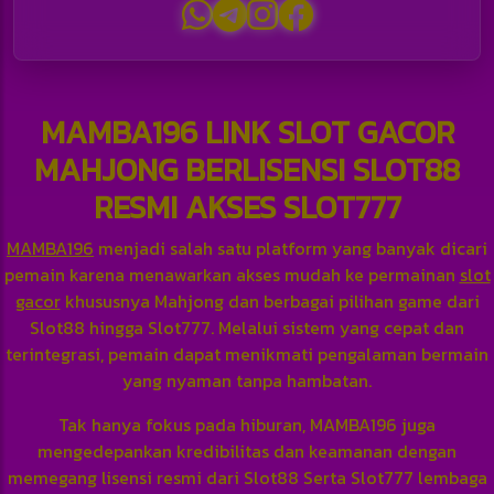
MAMBA196 LINK SLOT GACOR
MAHJONG BERLISENSI SLOT88
RESMI AKSES SLOT777
MAMBA196
menjadi salah satu platform yang banyak dicari
pemain karena menawarkan akses mudah ke permainan
slot
gacor
khususnya Mahjong dan berbagai pilihan game dari
Slot88 hingga Slot777. Melalui sistem yang cepat dan
terintegrasi, pemain dapat menikmati pengalaman bermain
yang nyaman tanpa hambatan.
Tak hanya fokus pada hiburan, MAMBA196 juga
mengedepankan kredibilitas dan keamanan dengan
memegang lisensi resmi dari Slot88 Serta Slot777 lembaga