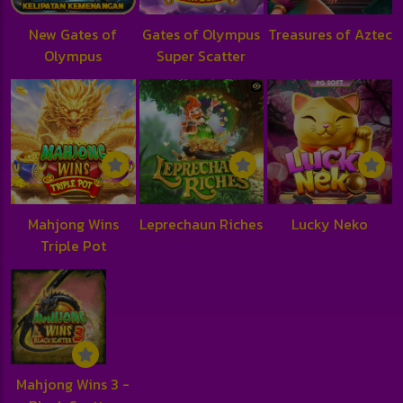
New Gates of
Gates of Olympus
Treasures of Aztec
Olympus
Super Scatter
Mahjong Wins
Leprechaun Riches
Lucky Neko
Triple Pot
Mahjong Wins 3 -