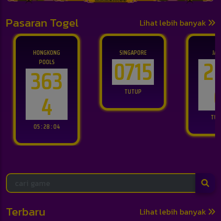
Pasaran Togel
Lihat lebih banyak
HONGKONG
SINGAPORE
JAP
0715
2
POOLS
363
TUTUP
4
TUT
05 : 28 : 02
Terbaru
Lihat lebih banyak