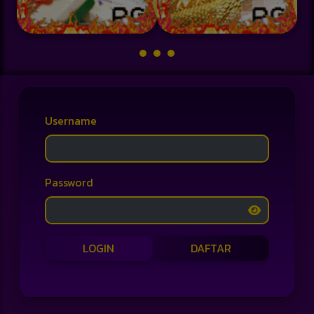
Anda telah mengaktifkan Boost
Anda telah mengaktifkan Boost
Username
Password
LOGIN
DAFTAR