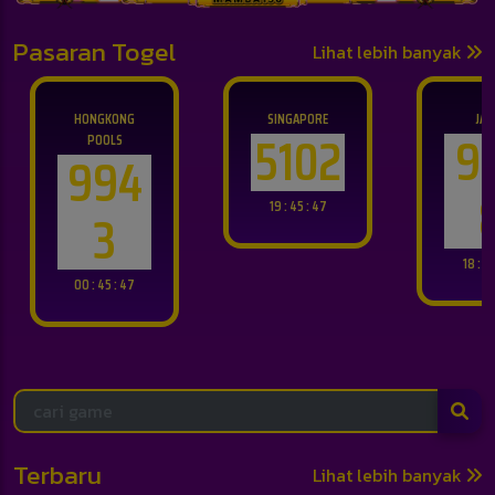
Pasaran Togel
Lihat lebih banyak
HONGKONG
SINGAPORE
JAP
5102
9
POOLS
994
19 : 45 : 45
3
18 : 4
00 : 45 : 45
Terbaru
Lihat lebih banyak