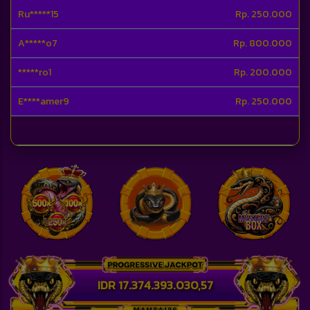
A*****o7
Rp. 800.000
*****ro1
Rp. 200.000
E****amer9
Rp. 250.000
****lory33
Rp. 650.000
IDR 17.374.393.070,31