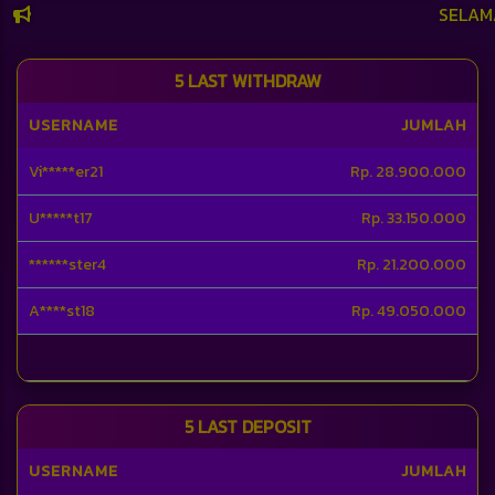
SELAMAT DATANG DI MAMBA
5 LAST WITHDRAW
USERNAME
JUMLAH
U*****t17
Rp. 33.150.000
******ster4
Rp. 21.200.000
A****st18
Rp. 49.050.000
Gi*****e22
Rp. 30.750.000
5 LAST DEPOSIT
USERNAME
JUMLAH