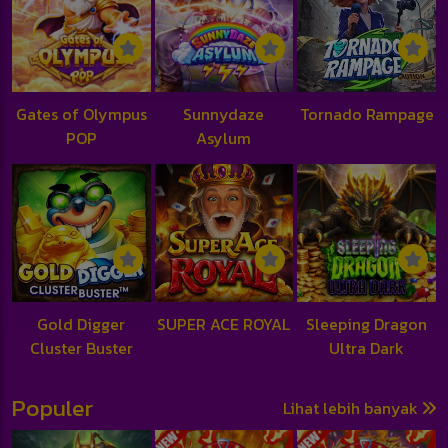
Gates of Olympus
Sunnydaze
Tornado Rampage
POP
Asylum
Gold Digger
SUPER ACE ROYAL
Sleeping Dragon
Cluster Buster
Ultra Dark
Populer
Lihat lebih banyak