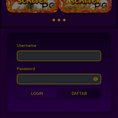
Anda telah mengaktifkan Boost
Anda telah mengaktifkan Boost
Username
Password
LOGIN
DAFTAR