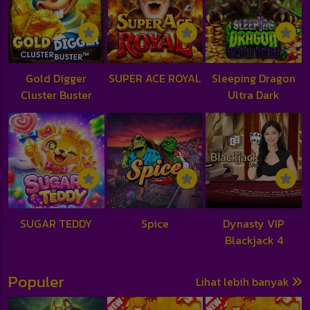
Gold Digger
SUPER ACE ROYAL
Sleeping Dragon
Cluster Buster
Ultra Dark
SUGAR TEDDY
Spice
Dynasty VIP
Blackjack 4
Populer
Lihat lebih banyak