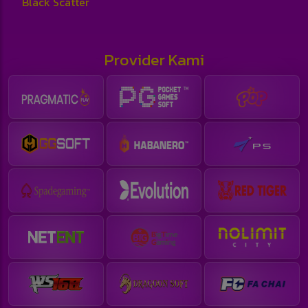
Black Scatter
Provider Kami