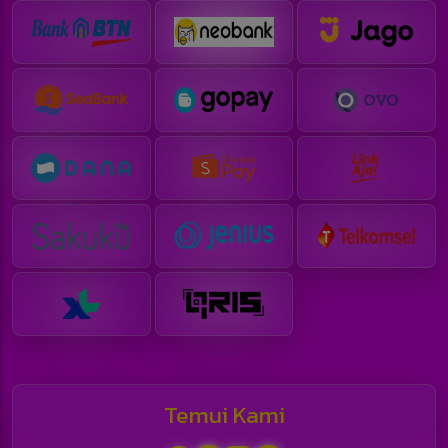
Temui Kami