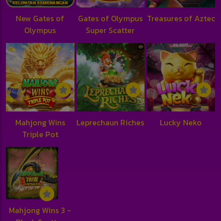
New Gates of
Gates of Olympus
Treasures of Aztec
Olympus
Super Scatter
Mahjong Wins
Leprechaun Riches
Lucky Neko
Triple Pot
Mahjong Wins 3 -