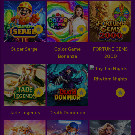
Super Serge
Color Game
FORTUNE GEMS
Bonanza
2000
Rhythm Nights
Jade Legends
Death Dominion