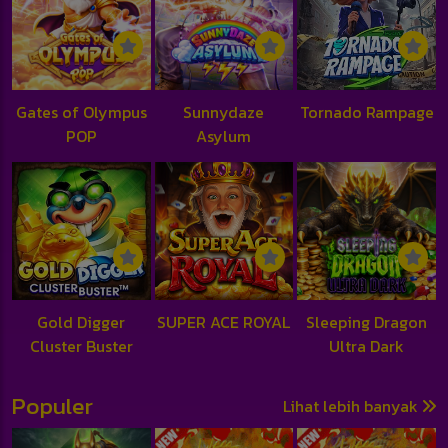
Gates of Olympus
Sunnydaze
Tornado Rampage
POP
Asylum
Gold Digger
SUPER ACE ROYAL
Sleeping Dragon
Cluster Buster
Ultra Dark
Populer
Lihat lebih banyak