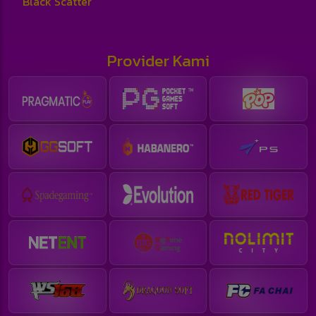
Black Scatter
Provider Kami