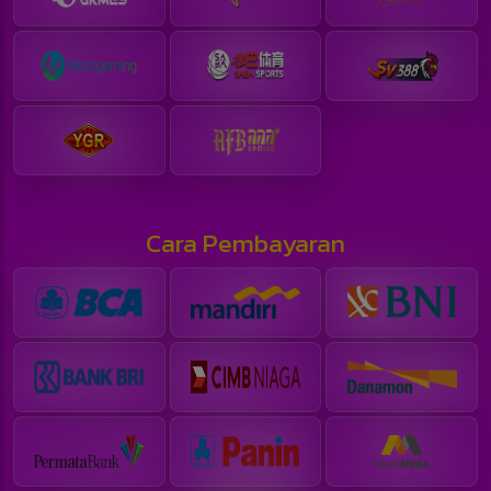
Cara Pembayaran