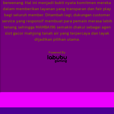
berwenang. Hal ini menjadi bukti nyata komitmen mereka
dalam memberikan layanan yang transparan dan fair play
bagi seluruh member. Ditambah lagi, dukungan customer
service yang responsif membuat para pemain merasa lebih
tenang, sehingga MAMBA196 semakin diakui sebagai agen
slot gacor mahjong tanah air yang terpercaya dan layak
dijadikan pilihan utama.
Powered By