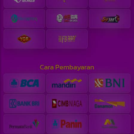
Cara Pembayaran