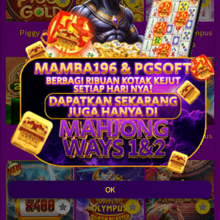
Piggy Gold
Mahjong Ways
Gates of Olympus
Roulette
24D Spin
Mahjong Ways 2
Gates of Olympus
1000
OK