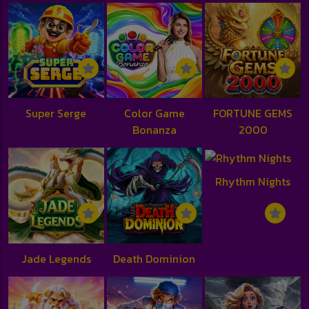
Super Serge
Color Game
FORTUNE GEMS
Bonanza
2000
Rhythm Nights
Jade Legends
Death Dominion