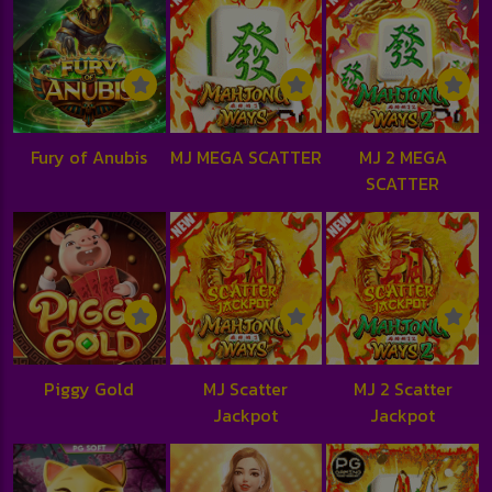
Fury of Anubis
MJ MEGA SCATTER
MJ 2 MEGA
SCATTER
Piggy Gold
MJ Scatter
MJ 2 Scatter
Jackpot
Jackpot