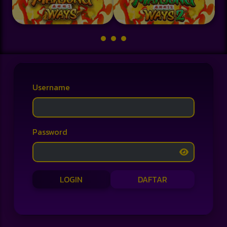
Anda telah mengaktifkan Boost
Anda telah mengaktifkan Boost
Username
Password
LOGIN
DAFTAR