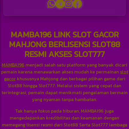
MAMBA196 LINK SLOT GACOR
MAHJONG BERLISENSI SLOT88
RESMI AKSES SLOT777
MAMBA196
menjadi salah satu platform yang banyak dicari
pemain karena menawarkan akses mudah ke permainan
slot
gacor
khususnya Mahjong dan berbagai pilihan game dari
Slot88 hingga Slot777. Melalui sistem yang cepat dan
terintegrasi, pemain dapat menikmati pengalaman bermain
yang nyaman tanpa hambatan.
Tak hanya fokus pada hiburan, MAMBA196 juga
mengedepankan kredibilitas dan keamanan dengan
memegang lisensi resmi dari Slot88 Serta Slot777 lembaga