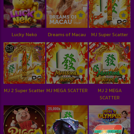
Lucky Neko
Dreams of Macau
MJ Super Scatter
MJ 2 Super Scatter
MJ MEGA SCATTER
MJ 2 MEGA
SCATTER