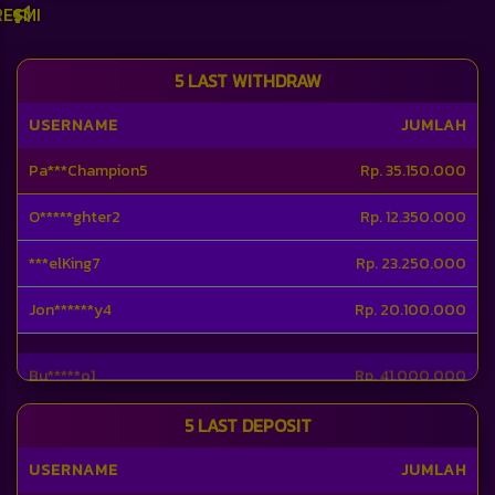
SELAMAT DAT
5 LAST WITHDRAW
USERNAME
JUMLAH
O*****ghter2
Rp. 12.350.000
***elKing7
Rp. 23.250.000
Jon******y4
Rp. 20.100.000
Bu*****o1
Rp. 41.000.000
5 LAST DEPOSIT
USERNAME
JUMLAH