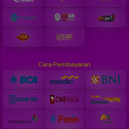
Cara Pembayaran