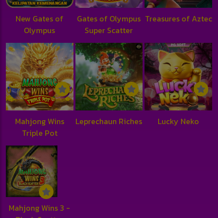
New Gates of
Gates of Olympus
Treasures of Aztec
Olympus
Super Scatter
Mahjong Wins
Leprechaun Riches
Lucky Neko
Triple Pot
Mahjong Wins 3 -