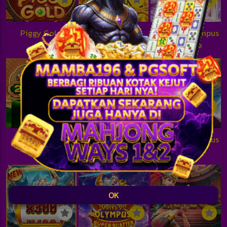
Piggy Gold
Mahjong Ways
Gates of Olympus
Roulette
24D Spin
Mahjong Ways 2
Gates of Olympus
1000
OK