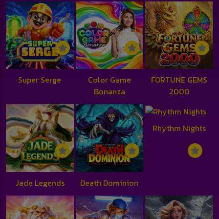
Super Serge
Color Game
FORTUNE GEMS
Bonanza
2000
Rhythm Nights
Jade Legends
Death Dominion