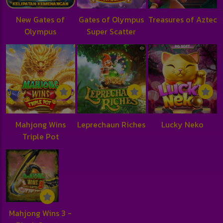
New Gates of
Gates of Olympus
Treasures of Aztec
Olympus
Super Scatter
Mahjong Wins
Leprechaun Riches
Lucky Neko
Triple Pot
Mahjong Wins 3 -