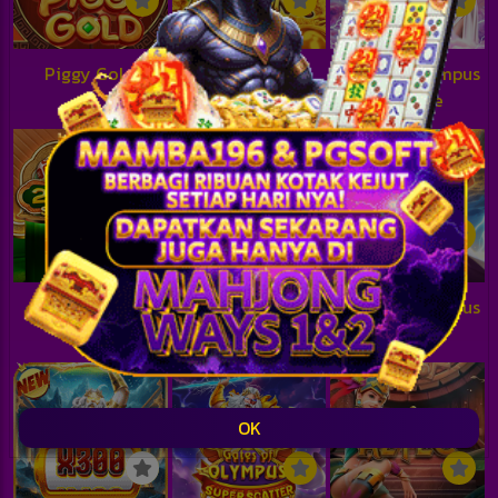
Piggy Gold
Mahjong Ways
Gates of Olympus
Roulette
24D Spin
Mahjong Ways 2
Gates of Olympus
1000
OK