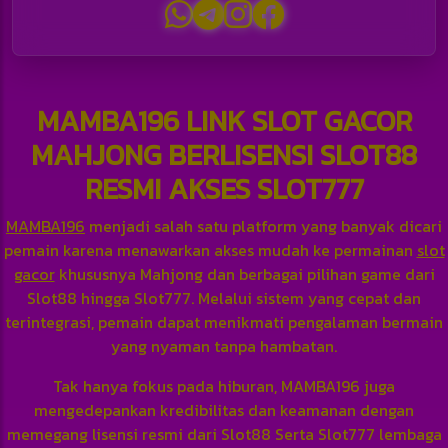
MAMBA196 LINK SLOT GACOR
MAHJONG BERLISENSI SLOT88
RESMI AKSES SLOT777
MAMBA196
menjadi salah satu platform yang banyak dicari
pemain karena menawarkan akses mudah ke permainan
slot
gacor
khususnya Mahjong dan berbagai pilihan game dari
Slot88 hingga Slot777. Melalui sistem yang cepat dan
terintegrasi, pemain dapat menikmati pengalaman bermain
yang nyaman tanpa hambatan.
Tak hanya fokus pada hiburan, MAMBA196 juga
mengedepankan kredibilitas dan keamanan dengan
memegang lisensi resmi dari Slot88 Serta Slot777 lembaga