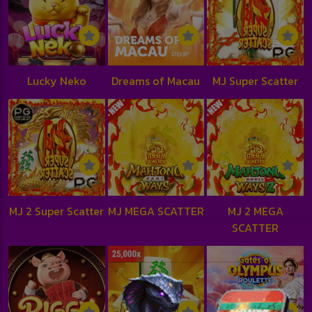
Lucky Neko
Dreams of Macau
MJ Super Scatter
MJ 2 Super Scatter
MJ MEGA SCATTER
MJ 2 MEGA
SCATTER