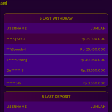
SELAMAT DATANG D
5 LAST WITHDRAW
USERNAME
JUMLAH
***iSpeedy4
Rp. 25.450.000
T*****Strong11
Rp. 40.950.000
Qis******r3
Rp. 33.550.000
******o16
Rp. 3.550.000
Kare****g7
Rp. 28.500.000
5 LAST DEPOSIT
USERNAME
JUMLAH