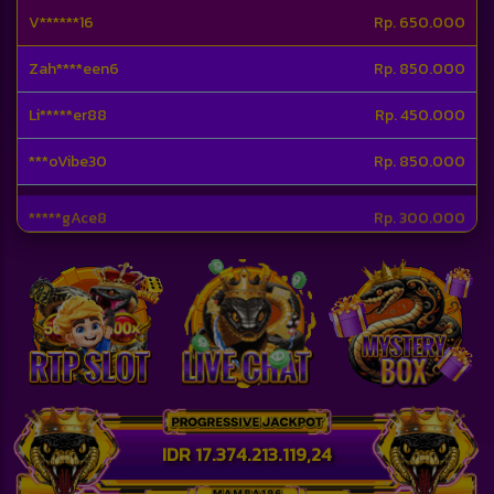
Zah****een6
Rp. 850.000
Li*****er88
Rp. 450.000
***oVibe30
Rp. 850.000
*****gAce8
Rp. 300.000
Pu****56
Rp. 200.000
IDR 17.374.213.179,83