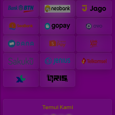
Temui Kami