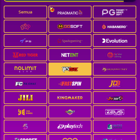
Semua
Anda telah mengaktifkan Boost
Anda telah mengaktifkan Boost