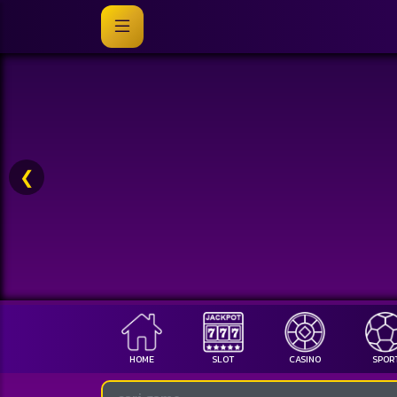
❮
HOME
SLOT
CASINO
SPOR