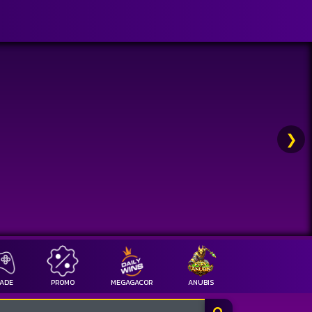
❯
ADE
PROMO
MEGAGACOR
ANUBIS