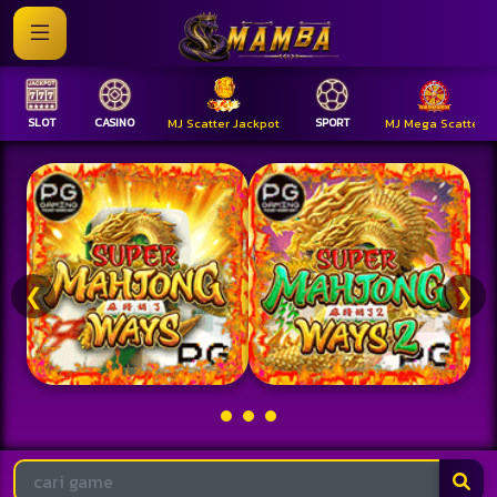
SLOT
CASINO
MJ Scatter Jackpot
SPORT
MJ Mega Scatter
❮
❯