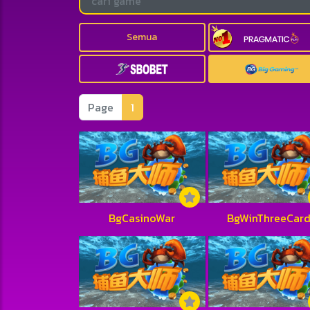
Semua
Anda telah mengaktifkan Boost
Anda telah mengaktifkan Boost
Page
1
BgCasinoWar
BgWinThreeCard