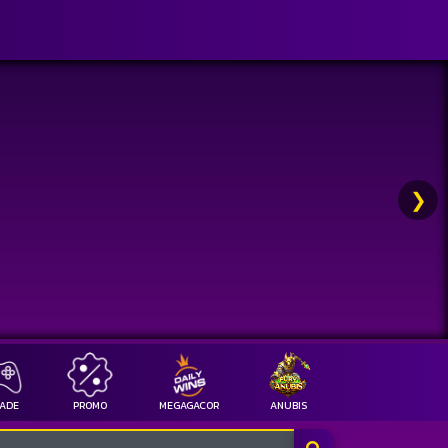
❯
ADE
PROMO
MEGAGACOR
ANUBIS