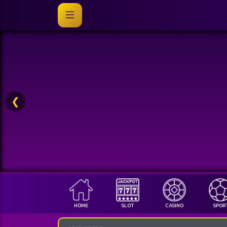
❮
HOME
SLOT
CASINO
SPOR