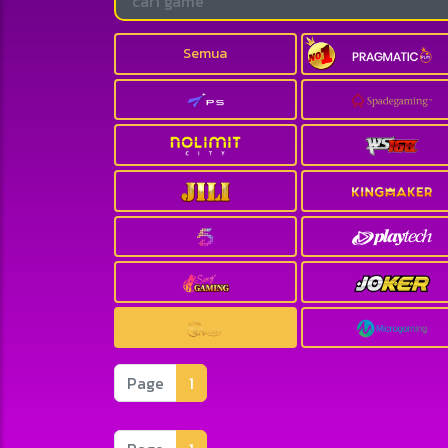
Semua
Anda telah mengaktifkan Boost
Anda telah mengaktifkan Boost
Page
1