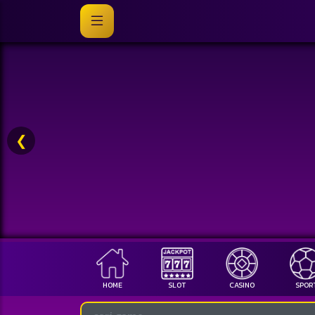
❮
HOME
SLOT
CASINO
SPOR