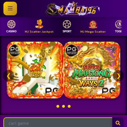
CASINO
MJ Scatter Jackpot
SPORT
MJ Mega Scatter
TOGEL
❮
❯