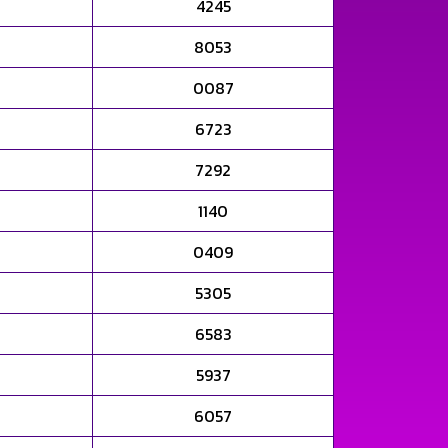
4245
8053
0087
6723
7292
1140
0409
5305
6583
5937
6057