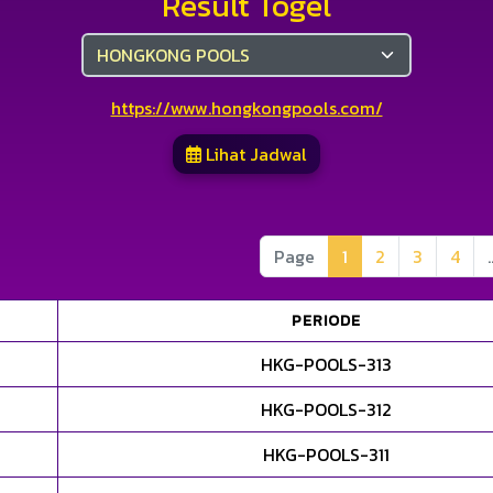
Result Togel
https://www.hongkongpools.com/
Lihat Jadwal
Page
1
2
3
4
.
PERIODE
HKG-POOLS-313
HKG-POOLS-312
HKG-POOLS-311