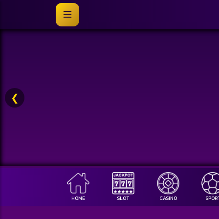
❮
HOME
SLOT
CASINO
SPOR