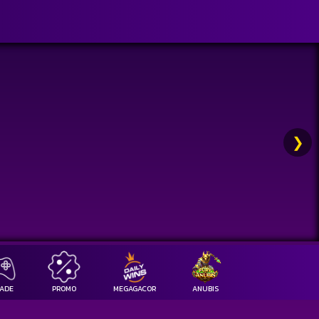
❯
ADE
PROMO
MEGAGACOR
ANUBIS