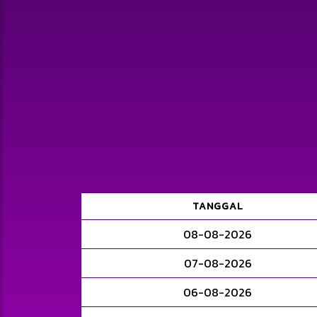
Anda telah mengaktifkan Boost
Anda telah mengaktifkan Boost
TANGGAL
08-08-2026
07-08-2026
06-08-2026