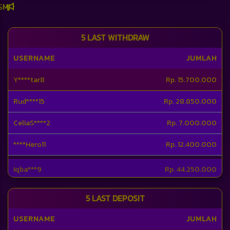
SELAMAT DATANG D
5 LAST WITHDRAW
USERNAME
JUMLAH
Rud****15
Rp. 28.850.000
CeliaS****2
Rp. 7.000.000
****Hero11
Rp. 12.400.000
Iqba***9
Rp. 44.250.000
Roni******4
Rp. 11.650.000
5 LAST DEPOSIT
USERNAME
JUMLAH