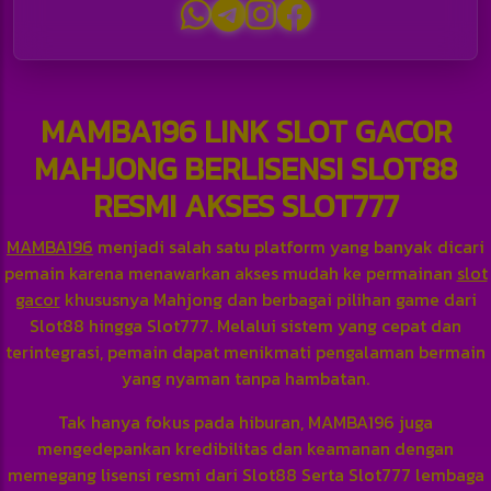
MAMBA196 LINK SLOT GACOR
MAHJONG BERLISENSI SLOT88
RESMI AKSES SLOT777
MAMBA196
menjadi salah satu platform yang banyak dicari
pemain karena menawarkan akses mudah ke permainan
slot
gacor
khususnya Mahjong dan berbagai pilihan game dari
Slot88 hingga Slot777. Melalui sistem yang cepat dan
terintegrasi, pemain dapat menikmati pengalaman bermain
yang nyaman tanpa hambatan.
Tak hanya fokus pada hiburan, MAMBA196 juga
mengedepankan kredibilitas dan keamanan dengan
memegang lisensi resmi dari Slot88 Serta Slot777 lembaga