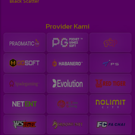
Black Scatter
Provider Kami