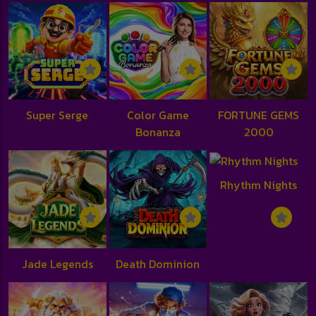
Super Serge
Color Game
FORTUNE GEMS
Bonanza
2000
Rhythm Nights
Jade Legends
Death Dominion