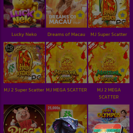
Lucky Neko
Dreams of Macau
MJ Super Scatter
MJ 2 Super Scatter
MJ MEGA SCATTER
MJ 2 MEGA
SCATTER