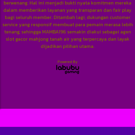
berwenang. Hal ini menjadi bukti nyata komitmen mereka
dalam memberikan layanan yang transparan dan fair play
bagi seluruh member. Ditambah lagi, dukungan customer
service yang responsif membuat para pemain merasa lebih
tenang, sehingga MAMBA196 semakin diakui sebagai agen
slot gacor mahjong tanah air yang terpercaya dan layak
dijadikan pilihan utama.
Powered By