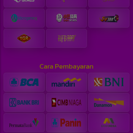
Cara Pembayaran