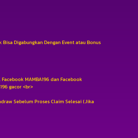
 Bisa Digabungkan Dengan Event atau Bonus
ial Facebook MAMBA196 dan Facebook
196 gacor <br>
draw Sebelum Proses Claim Selesai (Jika