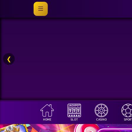
❮
HOME
SLOT
CASINO
SPOR