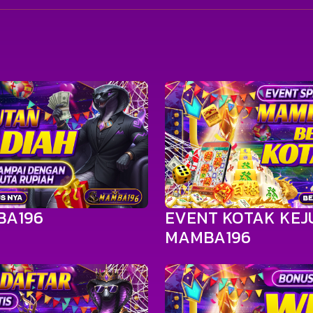
BA196
EVENT KOTAK KEJ
MAMBA196