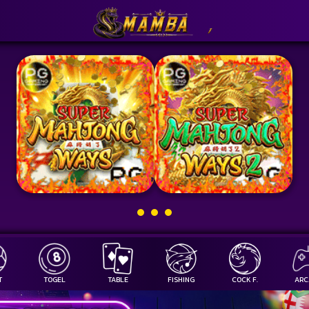
T
TOGEL
TABLE
FISHING
COCK F.
ARC