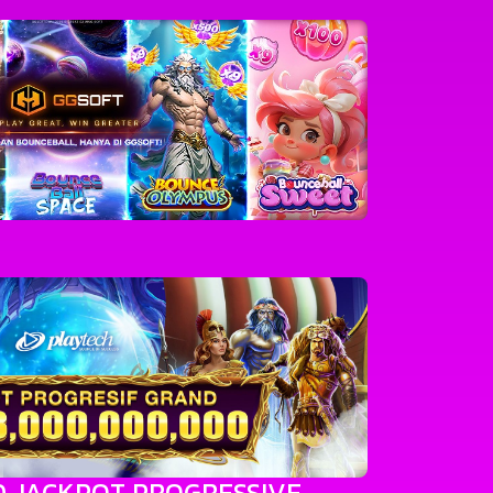
D JACKPOT PROGRESSIVE