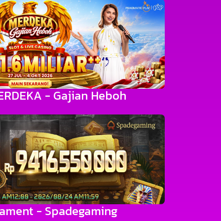
MERDEKA - Gajian Heboh
nament - Spadegaming