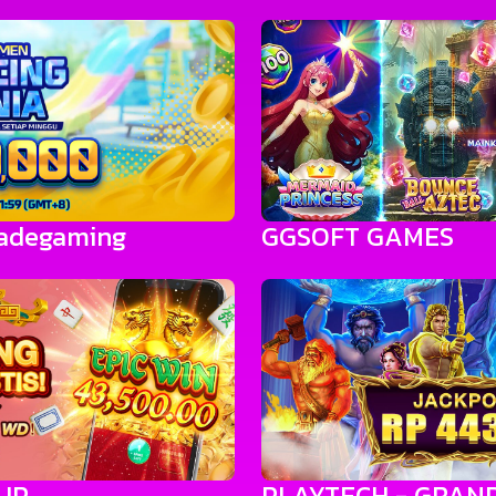
padegaming
GGSOFT GAMES
JP
PLAYTECH - GRAN