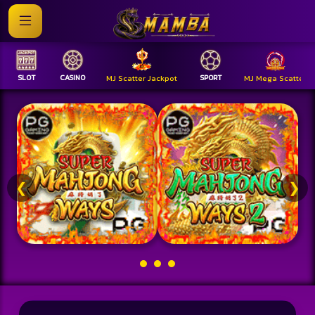
SLOT
CASINO
MJ Scatter Jackpot
SPORT
MJ Mega Scatter
❮
❯