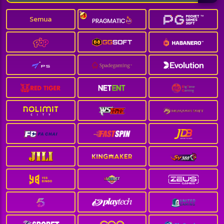
Semua
Anda telah mengaktifkan Boost
Anda telah mengaktifkan Boost