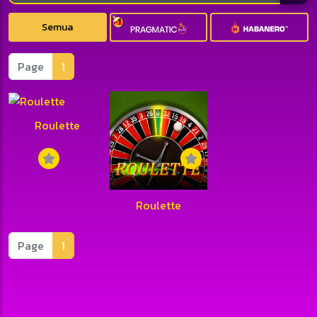
Semua
Anda telah mengaktifkan Boost
Anda telah mengaktifkan Boost
Page
1
Roulette
Roulette
Page
1