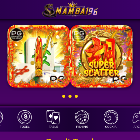
T
TOGEL
TABLE
FISHING
COCK F.
ARC