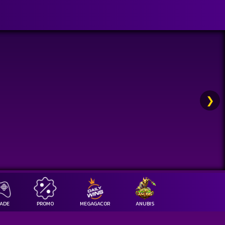
❯
ADE
PROMO
MEGAGACOR
ANUBIS