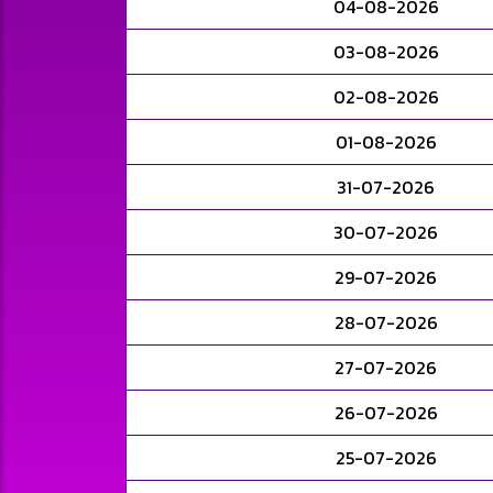
04-08-2026
03-08-2026
02-08-2026
01-08-2026
31-07-2026
30-07-2026
29-07-2026
28-07-2026
27-07-2026
26-07-2026
25-07-2026