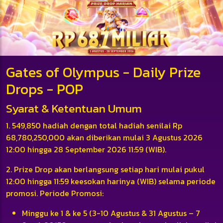
Anda telah mengaktifkan Boost
Anda telah mengaktifkan Boost
Gates of Olympus - Daily Prize
Drops - POP
Syarat & Ketentuan Umum
1. 549,850 hadiah dengan total hadiah senilai Rp
68,780,250,000 akan diberikan mulai 3 Agustus 2026
12:00 hingga 28 September 2026 11:59 (WIB).
2. Prize Drop akan berlangsung setiap hari mulai pukul
12:00 hingga 11:59 keesokan harinya (WIB) selama periode
promosi. Periode Promosi:
Minggu ke 1 & ke 5 (3-10 Agustus & 31 Agustus – 7