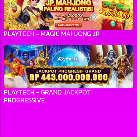
PLAYTECH - MAGIC MAHJONG JP
PLAYTECH - GRAND JACKPOT
PROGRESSIVE