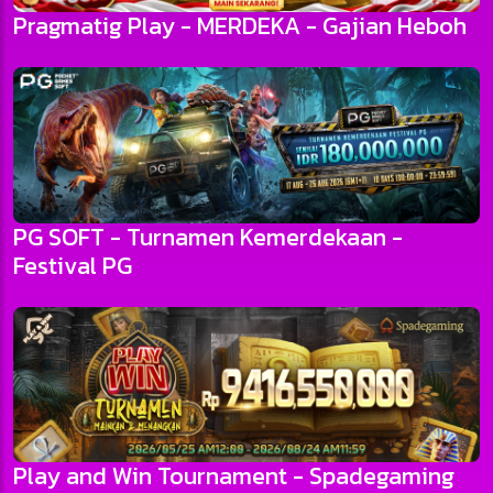
Pragmatig Play - MERDEKA - Gajian Heboh
PG SOFT - Turnamen Kemerdekaan -
Festival PG
Play and Win Tournament - Spadegaming