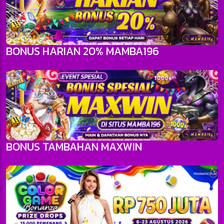
BONUS HARIAN 20% MAMBA196
BONUS TAMBAHAN MAXWIN