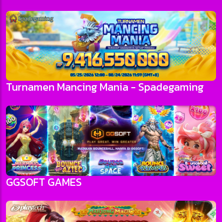
Turnamen Mancing Mania - Spadegaming
GGSOFT GAMES