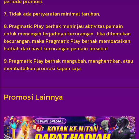
periode promosi.
7. Tidak ada persyaratan minimal taruhan.
8. Pragmatic Play berhak meninjau aktivitas pemain
untuk mencegah terjadinya kecurangan. Jika ditemukan
kecurangan, maka Pragmatic Play berhak membatalkan
hadiah dari hasil kecurangan pemain tersebut.
9. Pragmatic Play berhak mengubah, menghentikan, atau
membatalkan promosi kapan saja.
Promosi Lainnya