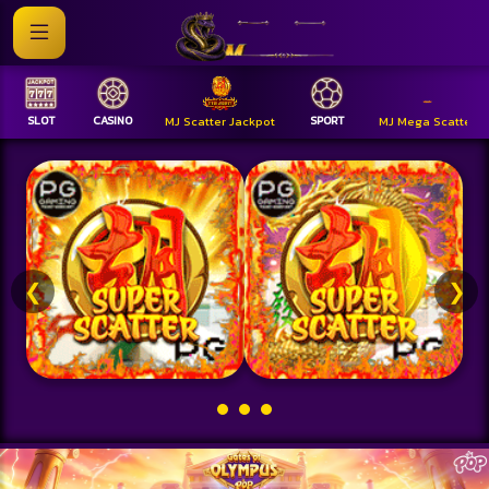
CASINO
MJ Scatter Jackpot
SPORT
MJ Mega Scatter
TOGEL
❮
❯