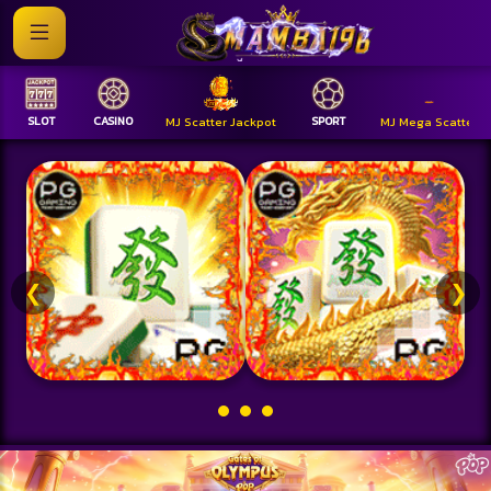
SLOT
CASINO
MJ Scatter Jackpot
SPORT
MJ Mega Scatter
❮
❯